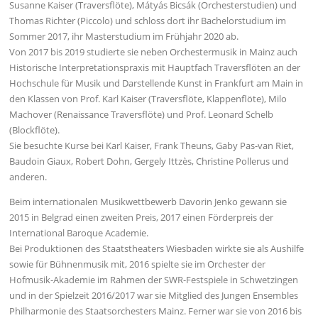
Susanne Kaiser (Traversflöte), Mátyás Bicsák (Orchesterstudien) und
Thomas Richter (Piccolo) und schloss dort ihr Bachelorstudium im
Sommer 2017, ihr Masterstudium im Frühjahr 2020 ab.
Von 2017 bis 2019 studierte sie neben Orchestermusik in Mainz auch
Historische Interpretationspraxis mit Hauptfach Traversflöten an der
Hochschule für Musik und Darstellende Kunst in Frankfurt am Main in
den Klassen von Prof. Karl Kaiser (Traversflöte, Klappenflöte), Milo
Machover (Renaissance Traversflöte) und Prof. Leonard Schelb
(Blockflöte).
Sie besuchte Kurse bei Karl Kaiser, Frank Theuns, Gaby Pas-van Riet,
Baudoin Giaux, Robert Dohn, Gergely Ittzès, Christine Pollerus und
anderen.
Beim internationalen Musikwettbewerb Davorin Jenko gewann sie
2015 in Belgrad einen zweiten Preis, 2017 einen Förderpreis der
International Baroque Academie.
Bei Produktionen des Staatstheaters Wiesbaden wirkte sie als Aushilfe
sowie für Bühnenmusik mit, 2016 spielte sie im Orchester der
Hofmusik-Akademie im Rahmen der SWR-Festspiele in Schwetzingen
und in der Spielzeit 2016/2017 war sie Mitglied des Jungen Ensembles
Philharmonie des Staatsorchesters Mainz. Ferner war sie von 2016 bis