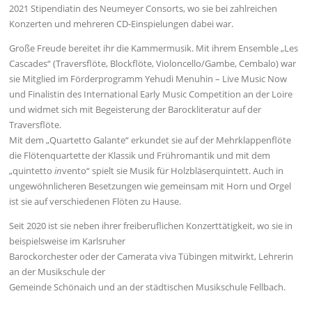
2021 Stipendiatin des Neumeyer Consorts, wo sie bei zahlreichen
Konzerten und mehreren CD-Einspielungen dabei war.
Große Freude bereitet ihr die Kammermusik. Mit ihrem Ensemble „Les
Cascades“ (Traversflöte, Blockflöte, Violoncello/Gambe, Cembalo) war
sie Mitglied im Förderprogramm Yehudi Menuhin – Live Music Now
und Finalistin des International Early Music Competition an der Loire
und widmet sich mit Begeisterung der Barockliteratur auf der
Traversflöte.
Mit dem „Quartetto Galante“ erkundet sie auf der Mehrklappenflöte
die Flötenquartette der Klassik und Frühromantik und mit dem
„quintetto
in
vento“ spielt sie Musik für Holzbläserquintett. Auch in
ungewöhnlicheren Besetzungen wie gemeinsam mit Horn und Orgel
ist sie auf verschiedenen Flöten zu Hause.
Seit 2020 ist sie neben ihrer freiberuflichen Konzerttätigkeit, wo sie in
beispielsweise im Karlsruher
Barockorchester oder der Camerata viva Tübingen mitwirkt, Lehrerin
an der Musikschule der
Gemeinde Schönaich und an der städtischen Musikschule Fellbach.